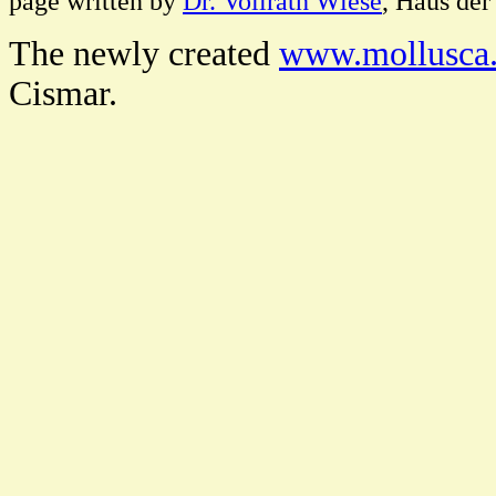
page written by
Dr. Vollrath Wiese
, Haus der
The newly created
www.mollusca.
Cismar.