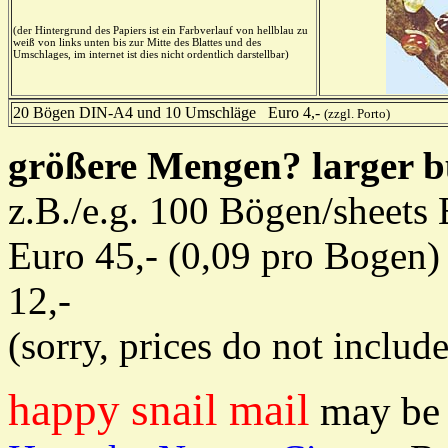
(der Hintergrund des Papiers ist ein Farbverlauf von hellblau zu
weiß von links unten bis zur Mitte des Blattes und des
Umschlages, im internet ist dies nicht ordentlich darstellbar)
20 Bögen DIN-A4 und 10 Umschläge Euro 4,-
(zzgl. Porto)
größere Mengen? larger b
z.B./e.g. 100 Bögen/sheet
Euro 45,- (0,09 pro Bogen)
12,-
(sorry, prices do not includ
happy snail mail
may be 