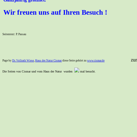
Wir freuen uns auf Ihren Besuch !
Seitentext: P. Passau
zur
Page by
Dr. Vollrath Wiese
,
Haus der Natur Cismar
diese Seite gehört zu
www.cismar.de
Die Seiten von Cismar und vom Haus der Natur wurden
mal besucht.