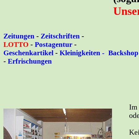
Unser
Zeitungen
-
Zeitschriften
-
LOTTO
-
Postagentur
-
Geschenkartikel
-
Kleinigkeiten - Backshop
-
Erfrischungen
Im
od
Kei