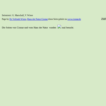
Seitentext: G. Marschall, V. Wiese
zur
Page by
Dr. Vollrath Wiese
,
Haus der Natur Cismar
diese Seite gehört zu
www.cismar.de
Die Seiten von Cismar und vom Haus der Natur wurden
mal besucht.