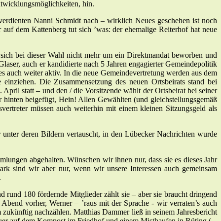
ntwicklungsmöglichkeiten, hin.
r verdienten Nanni Schmidt nach – wirklich Neues geschehen ist noch
 auf dem Kattenberg tut sich ’was: der ehemalige Reiterhof hat neue
 sich bei dieser Wahl nicht mehr um ein Direktmandat beworben und
laser, auch er kandidierte nach 5 Jahren engagierter Gemeindepolitik
fes auch weiter aktiv. In die neue Gemeindevertretung werden aus dem
einziehen. Die Zusammensetzung des neuen Ortsbeirats stand bei
April statt – und den / die Vorsitzende wählt der Ortsbeirat bei seiner
er hinten beigefügt, Hein! Allen Gewählten (und gleichstellungsgemäß
vertreter müssen auch weiterhin mit einem kleinen Sitzungsgeld als
nter deren Bildern vertauscht, in den Lübecker Nachrichten wurde
mmlungen abgehalten. Wünschen wir ihnen nur, dass sie es dieses Jahr
ark sind wir aber nur, wenn wir unsere Interessen auch gemeinsam
.
rund 180 fördernde Mitglieder zählt sie – aber sie braucht dringend
bend vorher, Werner – ’raus mit der Sprache - wir verraten’s auch
m zukünftig nachzählen. Matthias Dammer ließ in seinem Jahresbericht
euer auf dem Kompost im Friedhof und einem Misthaufen in Rüting (...