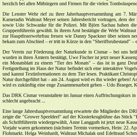
herzlich bei allen Mitbürgern und Firmen für die vielen Tombolaspen
Die Lenster Wehr rief zu ihrer Jahrehauptversammlung am 7. Mär
Kameradin Waltraut Meyer seinen Jahresbericht vortragen, dem der 
sowie Udo Schwanke für die Polizei. Mit Björn Sachau haben die 
Gruppenführerin gewählt. In ihrem Amt bestätigte die Wehr Waltraut
zur Hauptfeuerwehrfrau freuen wie Danny Spackner über seinen n
bekam zum Abschied – er tritt in Kürze in den "Sheriffsruhestand" – 
Der Verein zur Förderung der Naturkunde in Cismar – bei uns heiß
wurden in ihren Ämtern bestätigt, Uwe Fischer ist jetzt neuer Kassenp
ein Monatsblatt zu einem "Tier des Monats" – das ist in ganz Deu
Fertigstellung im Haus der Natur befindet sich eine interaktive Vog
und kannst Textinformationen zu dem Tier lesen. Praktikant Christop
Natur durchgeführt hat – am 24. August wird es ihn wieder geben! 
wird es zukünftig eine enge Zusammenarbeit geben – Udo Braeger, K
Das DRK Cismar veranstaltete im Januar einen Auffrischungskurs in E
schlecht angebracht ...
Eine lange Jahreshauptversammlung erwartete die Mitglieder des D
zeigte die "Grower Speeldeel" auf der Klosterkrugbühne das Stück "P
als Schriftführerin wiedergewählt, Anne Langguth ist jetzt neue Ka
Vorjahr waren gekommen (nächsten Termin vormerken, Hein: 22. April 2
Flohmarkt. Helga Weinhardt, Waltraut Michalak und Edeltraud Schmidt