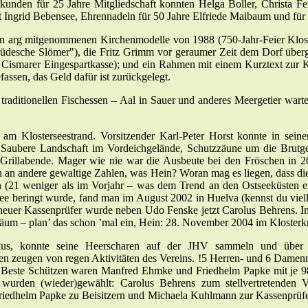
unden für 25 Jahre Mitgliedschaft konnten Helga Boller, Christa Fen
t Ingrid Bebensee, Ehrennadeln für 50 Jahre Elfriede Maibaum und für
hon arg mitgenommenen Kirchenmodelle von 1988 (750-Jahr-Feier Kloster
desche Slömer"), die Fritz Grimm vor geraumer Zeit dem Dorf überg
Cismarer Eingespartkasse); und ein Rahmen mit einem Kurztext zur Klo
fassen, das Geld dafür ist zurückgelegt.
m traditionellen Fischessen – Aal in Sauer und anderes Meergetier w
Klosterseestrand. Vorsitzender Karl-Peter Horst konnte in seinem
n Saubere Landschaft im Vordeichgelände, Schutzzäune um die Brutg
 Grillabende. Mager wie nie war die Ausbeute bei den Fröschen in 
ch an andere gewaltige Zahlen, was Hein? Woran mag es liegen, dass die
 (21 weniger als im Vorjahr – was dem Trend an den Ostseeküsten ent
ee beringt wurde, fand man im August 2002 in Huelva (kennst du viell
 neuer Kassenprüfer wurde neben Udo Fenske jetzt Carolus Behrens. I
läum – plan’ das schon ’mal ein, Hein: 28. November 2004 im Klosterk
kus, konnte seine Heerscharen auf der JHV sammeln und über di
 zeugen von regen Aktivitäten des Vereins. !5 Herren- und 6 Damenm
en. Beste Schützen waren Manfred Ehmke und Friedhelm Papke mit je 9
r wurden (wieder)gewählt: Carolus Behrens zum stellvertretenden 
iedhelm Papke zu Beisitzern und Michaela Kuhlmann zur Kassenprüfer