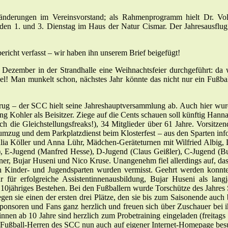
nderungen im Vereinsvorstand; als Rahmenprogramm hielt Dr. Vollra
eden 1. und 3. Dienstag im Haus der Natur Cismar. Der Jahresausfl
ericht verfasst – wir haben ihn unserem Brief beigefügt!
 Dezember in der Strandhalle eine Weihnachtsfeier durchgeführt: da 
l! Man munkelt schon, nächstes Jahr könnte das nicht nur ein Fußball
krug – der SCC hielt seine Jahreshauptversammlung ab. Auch hier wurde
 Kohler als Beisitzer. Ziege auf die Cents schauen soll künftig Hanna
ch die Gleichstellungsfreaks!), 34 Mitglieder über 61 Jahre. Vorsitze
zug und dem Parkplatzdienst beim Klosterfest – aus den Sparten infor
ulia Köller und Anna Lühr, Mädchen-Geräteturnen mit Wilfried Albig,
z), E-Jugend (Manfred Hesse), D-Jugend (Claus Geißler), C-Jugend (B
tner, Bujar Huseni und Nico Kruse. Unangenehm fiel allerdings auf, da
gen Kinder- und Jugendsparten wurden vermisst. Geehrt werden konnt
 für erfolgreiche Assistentinnenausbildung, Bujar Huseni als lang
0jähriges Bestehen. Bei den Fußballern wurde Torschütze des Jahres S
n sie einen der ersten drei Plätze, den sie bis zum Saisonende auch 
nsoren und Fans ganz herzlich und freuen sich über Zuschauer bei ihr
rinnen ab 10 Jahre sind herzlich zum Probetraining eingeladen (freitag
Fußball-Herren des SCC nun auch auf eigener Internet-Homepage besuche