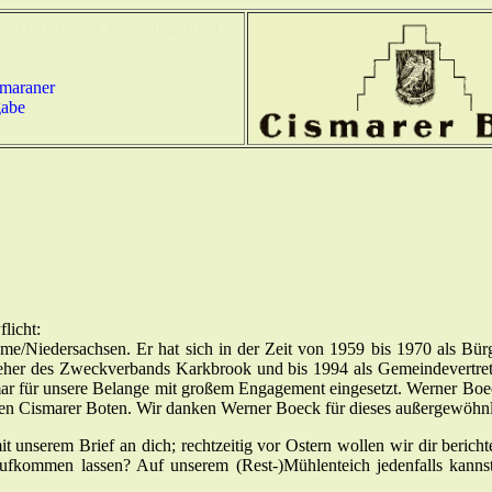
ine Dorfchronik in Zeitungsform
smaraner
gabe
licht:
/Niedersachsen. Er hat sich in der Zeit von 1959 bis 1970 als Bürge
her des Zweckverbands Karkbrook und bis 1994 als Gemeindevertreter
smar für unsere Belange mit großem Engagement eingesetzt. Werner Bo
e den Cismarer Boten. Wir danken Werner Boeck für dieses außergewöhn
t unserem Brief an dich; rechtzeitig vor Ostern wollen wir dir berich
aufkommen lassen? Auf unserem (Rest-)Mühlenteich jedenfalls kannst