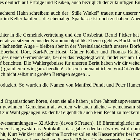
s deutlich auf Erfolge und Risiken, auch bezüglich der zukünftigen E
achterei Hahn schreiben; auch der "Stille Winkel" trauert nur unsere
 im Keller kaufen – die ehemalige Sparkasse ist noch zu haben. Aber
er in die Gemeindevertretung und den Ortsbeirat. Bernd Picker hat
beiratsvorsitzender aus der Kommunalpolitik. Ebenso geht es Burkhard G
m lachenden Auge – bleiben aber in der Vereinslandschaft unseres Dor
berhard Dörr, Karl-Peter Horst, Günter Köller und Thomas Rathje 
des neuen Gemeinderats, bei der das festgelegt wird, findet erst am 15. 
ef berichten. Die Wahlergebnisse für unseren Beritt haben wir dir weit
) gratulieren wir ganz herzlich! Unsere ehrenamtlichen Vor-Ort-Volks
h nicht selbst mit großen Beträgen segnen ...
oduziert. So wurden die Namen von Manfred Pundt und Peter Hamer u
d Organisationen hören, denn sie alle haben ja ihre Jahreshauptversa
u gewinnen! Gemeinsam alt werden wir auch alleine – gemeinsam st
ht zur Wahl gegangen ist: der hat eigentlich auch kein Recht zu meckern
versammlungen – 32 Aktive (davon 6 Frauen), 16 Ehrenmitglieder und 
ner Langowski das Protokoll – das gab zu denken (wo warst du am A
lt, Kurt Winkler und Sabrina Borchert sollen als Kassenprüfer bei ih
arm im Kloster, Lenzeinsätze, Feuer in Rüting, Hochwassereinsätze, F