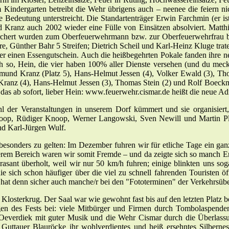
 im Kindergarten betreibt die Wehr übrigens auch – neenee die feier
 Bedeutung unterstreicht. Die Standartenträger Erwin Farchmin (er ist
ranz auch 2002 wieder eine Fülle von Einsätzen absolviert. Matthia
hert wurden zum Oberfeuerwehrmann bzw. zur Oberfeuerwehrfrau bef
e, Günther Bahr 5 Streifen; Dietrich Scheil und Karl-Heinz Kluge trat
ber einen Essengutschein. Auch die heißbegehrten Pokale fanden ihre 
 so, Hein, die vier haben 100% aller Dienste versehen (und du mec
mund Kranz (Platz 5), Hans-Helmut Jessen (4), Volker Ewald (3), Th
 Kranz (4), Hans-Helmut Jessen (3), Thomas Stein (2) und Rolf Boeck
das ab sofort, lieber Hein: www.feuerwehr.cismar.de heißt die neue Ad
l der Veranstaltungen in unserem Dorf kümmert und sie organisiert,
p, Rüdiger Knoop, Werner Langowski, Sven Newill und Martin Plate d
nd Karl-Jürgen Wulf.
uns besonders zu gelten: Im Dezember fuhren wir für etliche Tage ein g
nserem Bereich waren wir somit Fremde – und da zeigte sich so manch E
 rasant überholt, weil wir nur 50 km/h fuhren; einige blinkten uns s
ie sich schon häufiger über die viel zu schnell fahrenden Touristen öf
r hat denn sicher auch manche/r bei den "Fototerminen" der Verkehrsüb
Klosterkrug. Der Saal war wie gewohnt fast bis auf den letzten Platz 
ngen des Fests bei: viele Mitbürger und Firmen durch Tombolaspen
Oeverdiek mit guter Musik und die Wehr Cismar durch die Überlassung
e Guttauer Blauröcke ihr wohlverdientes und heiß ersehntes Silber