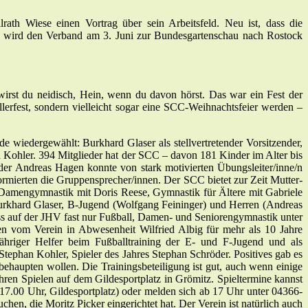
th Wiese einen Vortrag über sein Arbeitsfeld. Neu ist, dass die
ug wird den Verband am 3. Juni zur Bundesgartenschau nach Rostock
wirst du neidisch, Hein, wenn du davon hörst. Das war ein Fest der
erfest, sondern vielleicht sogar eine SCC-Weihnachtsfeier werden –
 wiedergewählt: Burkhard Glaser als stellvertretender Vorsitzender,
 Kohler. 394 Mitglieder hat der SCC – davon 181 Kinder im Alter bis
nder Andreas Hagen konnte von stark motivierten Übungsleiter/inne/n
mierten die Gruppensprecher/innen. Der SCC bietet zur Zeit Mutter-
 Damengymnastik mit Doris Reese, Gymnastik für Ältere mit Gabriele
urkhard Glaser, B-Jugend (Wolfgang Feininger) und Herren (Andreas
ss auf der JHV fast nur Fußball, Damen- und Seniorengymnastik unter
en vom Verein in Abwesenheit Wilfried Albig für mehr als 10 Jahre
jähriger Helfer beim Fußballtraining der E- und F-Jugend und als
tephan Kohler, Spieler des Jahres Stephan Schröder. Positives gab es
behaupten wollen. Die Trainingsbeteiligung ist gut, auch wenn einige
en Spielen auf dem Gildesportplatz in Grömitz. Spieltermine kannst
s 17.00 Uhr, Gildesportplatz) oder melden sich ab 17 Uhr unter 04366-
n, die Moritz Picker eingerichtet hat. Der Verein ist natürlich auch