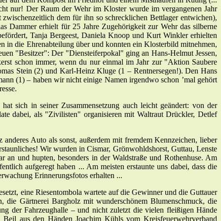
n nicht nur! Der Raum der Wehr im Kloster wurde im vergangenen Jahr
 zwischenzeitlich dem für ihn so schrecklichen Bettlager entwichen),
s Dammer erhielt für 25 Jahre Zugehörigkeit zur Wehr das silberne
ördert, Tanja Bergeest, Daniela Knoop und Kurt Winkler erhielten
en in die Ehrenabteilung über und konnten ein Klosterbild mitnehmen,
neuen "Besitzer": Der "Diensteiferpokal" ging an Hans-Helmut Jessen,
kerst schon immer, wenn du nur einmal im Jahr zur "Aktion Saubere
omas Stein (2) und Karl-Heinz Kluge (1 – Rentnersegen!). Den Hans
mann (1) – haben wir nicht einige Namen irgendwo schon ’mal gehört
resse.
 hat sich in seiner Zusammensetzung auch leicht geändert: von der
abei, als "Zivilisten" organisieren mit Waltraut Drückler, Detlef
anz anderes Auto als sonst, außerdem mit fremdem Kennzeichen, lieber
rstaunliches! Wir wurden in Cismar, Grönwohldshorst, Guttau, Lenste
ogar an und hupten, besonders in der Waldstraße und Rothenhuse. Am
fentlich aufgeregt haben ... Am meisten erstaunte uns dabei, dass die
erwachung Erinnerungsfotos erhalten ...
besetzt, eine Riesentombola wartete auf die Gewinner und die Guttauer
den, die Gärtnerei Bargholz mit wunderschönem Blumenschmuck, die
 der Fahrzeughalle – und nicht zuletzt die vielen fleißigen Hände
nes Beil aus den Händen Joachim Kühls vom Kreisfeuerwehrverband