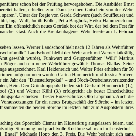
enführer schon bei der Prüfung hervorgehoben. Die Ausbilder Ernst
reitet hatten, erhielten zum Dank je einen Gutschein von der Wehr.
will sparen". Unter der Regie von Gerda Schwarz (auch Souffleuse) und
, Inga Wulf, Judith Köller, Petra Bargholz, Heiko Hammerich und
!Ein offensichtlich neues Getränk bot der Wirt, der bei dem Fest für
o mancher Gast. Auch die Brenkenhagener Wehr feierte am 1. Februar
sehen lassen. Werner Landschoof hielt nach 12 Jahren als Wehrführer
euerwehrfamilie" Landschoof bleibt der Wehr auch mit Werner tatkräftig
 Amt gewählt wurde), Funkwart und Gruppenführer "Willi" Markus
Plöger auch ein neuer Wehrführer gewählt: Thomas Biallas. Seine
 ausgezeichnet, Karl Heidenreich und Walter Pries erhielten für 50
terinnen aufgenommen wurden Carina Hammerich und Jessica Ströver.
ein Jahr den "Diensteiferpokal" – und Noch-Ortsbeiratsvorsitzender
hten, Hein. Den Gründungspokal teilen sich Gerhard Hammerich (1.),
(2.) und Werner Kühl (3.) erfolgreich; als bester Einzelschütze
ühlingspokalschießen – bester Einzelschütze: Otto Lippmann. Auch die
raussetzungen für ein neues Brutgeschäft der Störche – im letzten
 sammelten die beiden Störche im letzten Jahr zum Auspolstern ihres
sching des Sportclub Cismar im Klosterkrug ausgelassen feiern, und
oßartige Stimmung und prachtvolle Kostüme sah man im Lensterhof –
nd "Engel" Michaela Hopp den 3. Preis. Die Wehr bedankt sich ganz