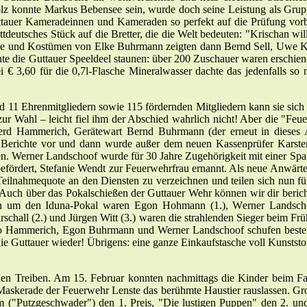
lz konnte Markus Bebensee sein, wurde doch seine Leistung als Grupp
tauer Kameradeinnen und Kameraden so perfekt auf die Prüfung vorbe
attdeutsches Stück auf die Bretter, die die Welt bedeuten: "Krischan 
und Kostümen von Elke Buhrmann zeigten dann Bernd Sell, Uwe Kühl
e die Guttauer Speeldeel staunen: über 200 Zuschauer waren erschienen
ei
€
3,60 für die 0,7l-Flasche Mineralwasser dachte das jedenfalls s
d 11 Ehrenmitgliedern sowie 115 fördernden Mitgliedern kann sie sich 
hr zur Wahl – leicht fiel ihm der Abschied wahrlich nicht! Aber die "F
 Gerd Hammerich, Gerätewart Bernd Buhrmann (der erneut in dieses
Berichte vor und dann wurde außer dem neuen Kassenprüfer Karsten 
erner Landschoof wurde für 30 Jahre Zugehörigkeit mit einer Spange
befördert, Stefanie Wendt zur Feuerwehrfrau ernannt. Als neue Anwär
lnahmequote an den Diensten zu verzeichnen und teilen sich nun für 
 Auch über das Pokalschießen der Guttauer Wehr können wir dir beric
n um den Iduna-Pokal waren Egon Hohmann (1.), Werner Landschoof 
rschall (2.) und Jürgen Witt (3.) waren die strahlenden Sieger beim Fr
o Hammerich, Egon Buhrmann und Werner Landschoof schufen beste Vo
 Guttauer wieder! Übrigens: eine ganze Einkaufstasche voll Kunststoff
hen Treiben. Am 15. Februar konnten nachmittags die Kinder beim Fa
Maskerade der Feuerwehr Lenste das berühmte Haustier rauslassen. Gr
m ("Putzgeschwader") den 1. Preis, "Die lustigen Puppen" den 2. u