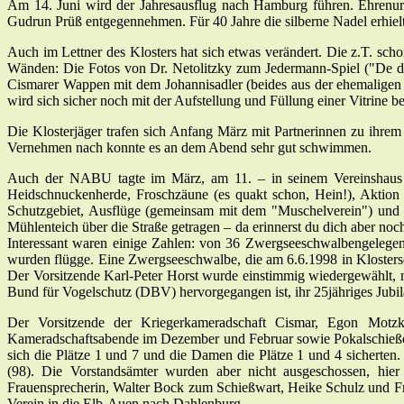
Am 14. Juni wird der Jahresausflug nach Hamburg führen. Ehrenurk
Gudrun Prüß entgegennehmen. Für 40 Jahre die silberne Nadel erhiel
Auch im Lettner des Klosters hat sich etwas verändert. Die z.T. sc
Wänden: Die Fotos von Dr. Netolitzky zum Jedermann-Spiel ("De dü
Cismarer Wappen mit dem Johannisadler (beides aus der ehemaligen 
wird sich sicher noch mit der Aufstellung und Füllung einer Vitrine be
Die Klosterjäger trafen sich Anfang März mit Partnerinnen zu ihre
Vernehmen nach konnte es an dem Abend sehr gut schwimmen.
Auch der NABU tagte im März, am 11. – in seinem Vereinshaus am 
Heidschnuckenherde, Froschzäune (es quakt schon, Hein!), Aktio
Schutzgebiet, Ausflüge (gemeinsam mit dem "Muschelverein") und
Mühlenteich über die Straße getragen – da erinnerst du dich aber no
Interessant waren einige Zahlen: von 36 Zwergseeschwalbengelegen
wurden flügge. Eine Zwergseeschwalbe, die am 6.6.1998 in Klosters
Der Vorsitzende Karl-Peter Horst wurde einstimmig wiedergewählt,
Bund für Vogelschutz (DBV) hervorgegangen ist, ihr 25jähriges Jubi
Der Vorsitzende der Kriegerkameradschaft Cismar, Egon Motz
Kameradschaftsabende im Dezember und Februar sowie Pokalschießen
sich die Plätze 1 und 7 und die Damen die Plätze 1 und 4 sichert
(98). Die Vorstandsämter wurden aber nicht ausgeschossen, hie
Frauensprecherin, Walter Bock zum Schießwart, Heike Schulz und Fr
Verein in die Elb-Auen nach Dahlenburg.