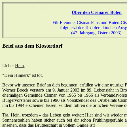
Cismarer Bote - fröhliches und besinnliches aus Cismar, eine kle
Über den Cismarer Boten
Für Freunde, Cismar-Fans und Buten-Ci
folgt jetzt der Text der aktuellen Aus
(47. Jahrgang, Ostern 2003):
Brief aus dem Klosterdorf
Lieber
Hein
,
"Dein Hinnerk" ist tot.
Bevor wir unseren Brief an dich beginnen, erfüllen wir eine traurige Pf
Werner Boeck verstarb am 9. Januar 2003 im 89. Lebensjahr in Brome
ehemaligen Gemeinde Cismar, von 1965 bis 1966 als Verbandsvorste
Bürgervorsteher sowie bis 1990 als Vorsitzender des Ortsbeirats Ci
ihn bis 1994 erscheinen lassen; seitdem führen die örtlichen Verein
Tja, Hein, trotzdem – das Leben geht weiter: Hier sind wir wieder mi
Sonnenstrahlen haben sicher auch bei dir schon Frühlingsgefühle 
ansehen, dass das Brutgeschäft in vollem Gange ist!