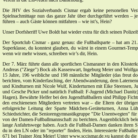
Die JHV des Sozialverbands Cismar ergab keine personellen Verä
Spielnachmittage nun das ganze Jahr über durchgeführt werden – j
führen – auch Gäste können mitfahren – wie ist’s, Hein?
Unser Dorfsheriff Uwe Boldt hat wieder extra für dich seinen Polizeib
Der Sportclub Cismar - ganz genau: die Fußballsparte – hat am 21.
Superklasse, du konntest glauben, du wärst in einem Gourmet-Tempe
wenn wir mehr wissen, schreiben wir’s dir, Hein.
Der 7. März führte dann alle sportlichen Cismaraner in den Kloster
Andreas ("Ziege") Bock als Kassenwart, Ingeburg Meier und Wolfgang
15 Jahre, 196 weibliche und 198 männliche Mitglieder (das freut do
berichten, vom Kinderfasching, der Abendwanderung, dem Laternenum
und Kindturnen mit Nicole Wulf, Kinderturnen mit Eike Steensen, J
und Gesche Picker und natürlich Fußball: F-Jugend (Michael Danit
Hagen). Bewährte Helfer bei den Jugendfußballern sind Philipp Fich
den erschienenen Mitgliedern vertreten war – die Eltern der übri
erfolgreiche Leitung der Sparte Mädchen-Geräteturnen, Anna Lühr
Schiedsrichter, die Seniorengymnastikgruppe "Die Unentwegten" für 1
von der Damen-Fußballmannschaft zu berichten. Augenblicklich belege
lange Anfahrtswege haben. Auch die Fußball-Damen danken ihren Spo
du in den LN oder im "reporter" finden, Hein. Interessierte Fußballe
671 bei Trainer Jörg Meier! Unter www.sccismar.de.vu kannst du die 