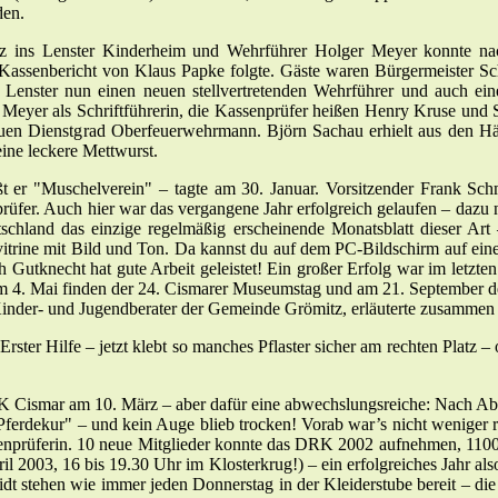
den.
z ins Lenster Kinderheim und Wehrführer Holger Meyer konnte nach
Kassenbericht von Klaus Papke folgte. Gäste waren Bürgermeister Sch
Lenster nun einen neuen stellvertretenden Wehrführer und auch eine
 Meyer als Schriftführerin, die Kassenprüfer heißen Henry Kruse und
euen Dienstgrad Oberfeuerwehrmann. Björn Sachau erhielt aus den H
eine leckere Mettwurst.
t er "Muschelverein" – tagte am 30. Januar. Vorsitzender Frank Schm
rüfer. Auch hier war das vergangene Jahr erfolgreich gelaufen – dazu n
tschland das einzige regelmäßig erscheinende Monatsblatt dieser A
elvitrine mit Bild und Ton. Da kannst du auf dem PC-Bildschirm auf ein
h Gutknecht hat gute Arbeit geleistet! Ein großer Erfolg war im letzt
Am 4. Mai finden der 24. Cismarer Museumstag und am 21. September d
inder- und Jugendberater der Gemeinde Grömitz, erläuterte zusammen 
rster Hilfe – jetzt klebt so manches Pflaster sicher am rechten Plat
RK Cismar am 10. März – aber dafür eine abwechslungsreiche: Nach Ab
ferdekur" – und kein Auge blieb trocken! Vorab war’s nicht weniger re
ssenprüferin. 10 neue Mitglieder konnte das DRK 2002 aufnehmen, 1100
003, 16 bis 19.30 Uhr im Klosterkrug!) – ein erfolgreiches Jahr also,
 stehen wie immer jeden Donnerstag in der Kleiderstube bereit – die 