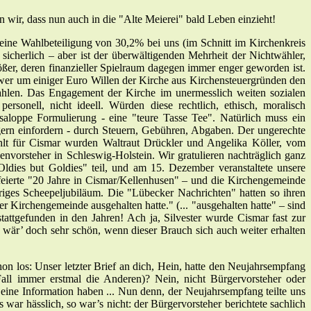
n wir, dass nun auch in die "Alte Meierei" bald Leben einzieht!
eine Wahlbeteiligung von 30,2% bei uns (im Schnitt im Kirchenkreis
icherlich – aber ist der überwältigenden Mehrheit der Nichtwähler,
ßer, deren finanzieller Spielraum dagegen immer enger geworden ist.
n: wer um einiger Euro Willen der Kirche aus Kirchensteuergründen den
ezahlen. Das Engagement der Kirche im unermesslich weiten sozialen
personell, nicht ideell. Würden diese rechtlich, ethisch, moralisch
saloppe Formulierung - eine "teure Tasse Tee". Natürlich muss ein
ngern einfordern - durch Steuern, Gebühren, Abgaben. Der ungerechte
hlt für Cismar wurden Waltraut Drückler und Angelika Köller, vom
vorsteher in Schleswig-Holstein. Wir gratulieren nachträglich ganz
ldies but Goldies" teil, und am 15. Dezember veranstaltete unsere
eierte "20 Jahre in Cismar/Kellenhusen" – und die Kirchengemeinde
riges Scheepeljubiläum. Die "Lübecker Nachrichten" hatten so ihren
er Kirchengemeinde ausgehalten hatte." (... "ausgehalten hatte" – sind
attgefunden in den Jahren! Ach ja, Silvester wurde Cismar fast zur
wär’ doch sehr schön, wenn dieser Brauch sich auch weiter erhalten
 los: Unser letzter Brief an dich, Hein, hatte den Neujahrsempfang
Fall immer erstmal die Anderen)? Nein, nicht Bürgervorsteher oder
eine Information haben ... Nun denn, der Neujahrsempfang teilte uns
 war hässlich, so war’s nicht: der Bürgervorsteher berichtete sachlich