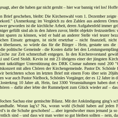
agt, aber die haben gar nicht geruht – hier war bannig viel los! Hoffe
ten Brief geschehen, bleibt: Die Kirchenwahl vom 1. Dezember zeigte 
ekord." (Anmerkung: im Vergleich zu den Zahlen aus anderen Orten s
wer geworden ist die kirchliche Arbeit, deren Aufgabenfeld immer grö
er gefüllt sind als in den Jahren zuvor, bleibt objektiv festzustelle
int sparen zu können, wird er bald an anderer Stelle viel teurer b
hen Einsatz getragen, ist nicht ersetzbar – nicht finanziell, nicht 
überlassen, so würde das für die Bürger - Hein, gestatte uns die 
e die politische Gemeinde - die Kosten dafür bei den Leistungsempfä
Kirche zur Zeit schmerzhaft entgegen. In den Kirchenvorstand gewä
d Gerd Stoldt. Kevin ist mit 23 übrigens einer der jüngsten Kirchen
kannt tatkräftiger Unterstützung des DRK Cismar nahmen rund 200 "O
skonzert mit allen Chören der Kirchengemeinde. Pastor Dr. Schönle f
r berichteten schon im letzten Brief mit einem Foto über sein 20jäh
ten war auch Pastor Nielbock, Schönles Vorgänger, der es 12 Jahre in d
terkrug 10 Jahre alt, Hein, fast 3300 Veranstaltungen haben dort st
hören – dafür aber lebte der Rummelpott zum Glück wieder auf – das 
hen Sachau eine gemischte Bilanz. Mit der Ankündigung ging’s schon
Strandhalle. Woran lag’s? Na, woran wohl (Schuld haben auf jeden 
d’s in die Schuhe geschoben! ... aber irgendwoher muss jemand ja so 
ntlich sind – und dass wir man weiter so gut bleiben sollten – nein, das