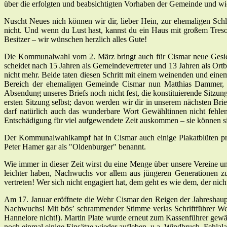
über die erfolgten und beabsichtigten Vorhaben der Gemeinde und wie
Nuscht Neues nich können wir dir, lieber Hein, zur ehemaligen Schl
nicht. Und wenn du Lust hast, kannst du ein Haus mit großem Tresor
Besitzer – wir wünschen herzlich alles Gute!
Die Kommunalwahl vom 2. März bringt auch für Cismar neue Gesicht
scheidet nach 15 Jahren als Gemeindevertreter und 13 Jahren als Ort
nicht mehr. Beide taten diesen Schritt mit einem weinenden und eine
Bereich der ehemaligen Gemeinde Cismar nun Matthias Dammer, E
Absendung unseres Briefs noch nicht fest, die konstituierende Sitzung 
ersten Sitzung selbst; davon werden wir dir in unserem nächsten Bri
darf natürlich auch das wunderbare Wort Gewähltinnen nicht fehlen
Entschädigung für viel aufgewendete Zeit auskommen – sie können sic
Der Kommunalwahlkampf hat in Cismar auch einige Plakatblüten pr
Peter Hamer gar als "Oldenburger" benannt.
Wie immer in dieser Zeit wirst du eine Menge über unsere Vereine un
leichter haben, Nachwuchs vor allem aus jüngeren Generationen z
vertreten! Wer sich nicht engagiert hat, dem geht es wie dem, der nic
Am 17. Januar eröffnete die Wehr Cismar den Reigen der Jahreshaupt
Nachwuchs! Mit bös’ schrammender Stimme verlas Schriftführer Wer
Hannelore nicht!). Martin Plate wurde erneut zum Kassenführer gewäh
noch einmal einige Einsätze wieder aufleben, u.a. Windbruch, Fehlal