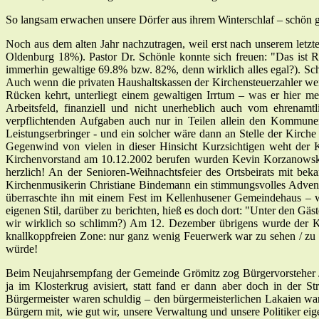
So langsam erwachen unsere Dörfer aus ihrem Winterschlaf – schön ges
Noch aus dem alten Jahr nachzutragen, weil erst nach unserem letz
Oldenburg 18%). Pastor Dr. Schönle konnte sich freuen: "Das ist R
immerhin gewaltige 69.8% bzw. 82%, denn wirklich alles egal?). Sch
Auch wenn die privaten Haushaltskassen der Kirchensteuerzahler wenig
Rücken kehrt, unterliegt einem gewaltigen Irrtum – was er hier me
Arbeitsfeld, finanziell und nicht unerheblich auch vom ehrenamtlic
verpflichtenden Aufgaben auch nur in Teilen allein den Kommunen 
Leistungserbringer - und ein solcher wäre dann an Stelle der Kirch
Gegenwind von vielen in dieser Hinsicht Kurzsichtigen weht der 
Kirchenvorstand am 10.12.2002 berufen wurden Kevin Korzanowski un
herzlich! An der Senioren-Weihnachtsfeier des Ortsbeirats mit be
Kirchenmusikerin Christiane Bindemann ein stimmungsvolles Advent
überraschte ihn mit einem Fest im Kellenhusener Gemeindehaus – wi
eigenen Stil, darüber zu berichten, hieß es doch dort: "Unter den Gäs
wir wirklich so schlimm?) Am 12. Dezember übrigens wurde der Klos
knallkoppfreien Zone: nur ganz wenig Feuerwerk war zu sehen / zu 
würde!
Beim Neujahrsempfang der Gemeinde Grömitz zog Bürgervorsteher Joc
ja im Klosterkrug avisiert, statt fand er dann aber doch in der 
Bürgermeister waren schuldig – den bürgermeisterlichen Lakaien war
Bürgern mit, wie gut wir, unsere Verwaltung und unsere Politiker eige