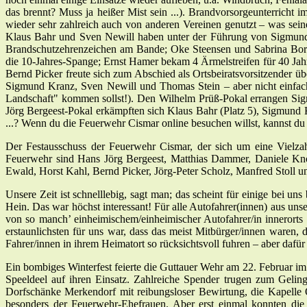
das brennt? Muss ja heißer Mist sein ...). Brandvorsorgeunterricht
wieder sehr zahlreich auch von anderen Vereinen genutzt – was seine
Klaus Bahr und Sven Newill haben unter der Führung von Sigmund K
Brandschutzehrenzeichen am Bande; Oke Steensen und Sabrina Borc
die 10-Jahres-Spange; Ernst Hamer bekam 4 Ärmelstreifen für 40 Jahr
Bernd Picker freute sich zum Abschied als Ortsbeiratsvorsitzender ü
Sigmund Kranz, Sven Newill und Thomas Stein – aber nicht einfach
Landschaft" kommen sollst!). Den Wilhelm Prüß-Pokal errangen Sig
Jörg Bergeest-Pokal erkämpften sich Klaus Bahr (Platz 5), Sigmund
...? Wenn du die Feuerwehr Cismar online besuchen willst, kannst du 
Der Festausschuss der Feuerwehr Cismar, der sich um eine Vielzah
Feuerwehr sind Hans Jörg Bergeest, Matthias Dammer, Daniele Knoo
Ewald, Horst Kahl, Bernd Picker, Jörg-Peter Scholz, Manfred Stoll u
Unsere Zeit ist schnelllebig, sagt man; das scheint für einige bei 
Hein. Das war höchst interessant! Für alle Autofahrer(innen) aus u
von so manch’ einheimischem/einheimischer Autofahrer/in innerorts
erstaunlichsten für uns war, dass das meist Mitbürger/innen waren, d
Fahrer/innen in ihrem Heimatort so rücksichtsvoll fuhren – aber dafü
Ein bombiges Winterfest feierte die Guttauer Wehr am 22. Februar im 
Speeldeel auf ihren Einsatz. Zahlreiche Spender trugen zum Geli
Dorfschänke Merkendorf mit reibungsloser Bewirtung, die Kapelle 
besonders der Feuerwehr-Ehefrauen. Aber erst einmal konnten di