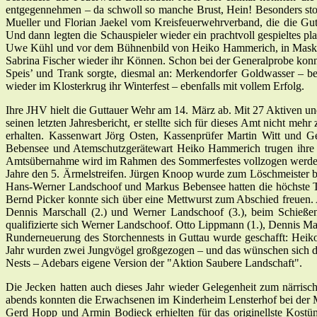
entgegennehmen – da schwoll so manche Brust, Hein! Besonders sto
Mueller und Florian Jaekel vom Kreisfeuerwehrverband, die die Gut
Und dann legten die Schauspieler wieder ein prachtvoll gespieltes pl
Uwe Kühl und vor dem Bühnenbild von Heiko Hammerich, in Maske 
Sabrina Fischer wieder ihr Können. Schon bei der Generalprobe konnt
Speis’ und Trank sorgte, diesmal an: Merkendorfer Goldwasser – b
wieder im Klosterkrug ihr Winterfest – ebenfalls mit vollem Erfolg.
Ihre JHV hielt die Guttauer Wehr am 14. März ab. Mit 27 Aktiven un
seinen letzten Jahresbericht, er stellte sich für dieses Amt nicht me
erhalten. Kassenwart Jörg Osten, Kassenprüfer Martin Witt und
Bebensee und Atemschutzgerätewart Heiko Hammerich trugen ihre 
Amtsübernahme wird im Rahmen des Sommerfestes vollzogen werden. W
Jahre den 5. Ärmelstreifen. Jürgen Knoop wurde zum Löschmeister 
Hans-Werner Landschoof und Markus Bebensee hatten die höchste Tei
Bernd Picker konnte sich über eine Mettwurst zum Abschied freuen.
Dennis Marschall (2.) und Werner Landschoof (3.), beim Schieße
qualifizierte sich Werner Landschoof. Otto Lippmann (1.), Dennis Ma
Runderneuerung des Storchennests in Guttau wurde geschafft: Heik
Jahr wurden zwei Jungvögel großgezogen – und das wünschen sich die
Nests – Adebars eigene Version der "Aktion Saubere Landschaft".
Die Jecken hatten auch dieses Jahr wieder Gelegenheit zum närrisc
abends konnten die Erwachsenen im Kinderheim Lensterhof bei der 
Gerd Hopp und Armin Bodieck erhielten für das originellste Kostü