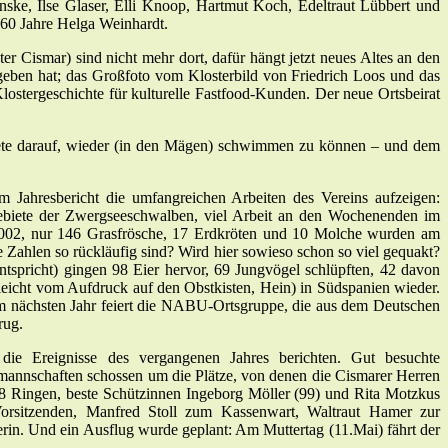
ske, Ilse Glaser, Elli Knoop, Hartmut Koch, Edeltraut Lübbert und
 60 Jahre Helga Weinhardt.
 Cismar) sind nicht mehr dort, dafür hängt jetzt neues Altes an den
eben hat; das Großfoto vom Klosterbild von Friedrich Loos und das
stergeschichte für kulturelle Fastfood-Kunden. Der neue Ortsbeirat
artete darauf, wieder (in den Mägen) schwimmen zu können – und dem
 Jahresbericht die umfangreichen Arbeiten des Vereins aufzeigen:
ebiete der Zwergseeschwalben, viel Arbeit an den Wochenenden im
2002, nur 146 Grasfrösche, 17 Erdkröten und 10 Molche wurden am
 Zahlen so rückläufig sind? Wird hier sowieso schon so viel gequakt?
spricht) gingen 98 Eier hervor, 69 Jungvögel schlüpften, 42 davon
eicht vom Aufdruck auf den Obstkisten, Hein) in Südspanien wieder.
m nächsten Jahr feiert die NABU-Ortsgruppe, die aus dem Deutschen
rug.
e Ereignisse des vergangenen Jahres berichten. Gut besuchte
annschaften schossen um die Plätze, von denen die Cismarer Herren
8 Ringen, beste Schützinnen Ingeborg Möller (99) und Rita Motzkus
Vorsitzenden, Manfred Stoll zum Kassenwart, Waltraut Hamer zur
in. Und ein Ausflug wurde geplant: Am Muttertag (11.Mai) fährt der