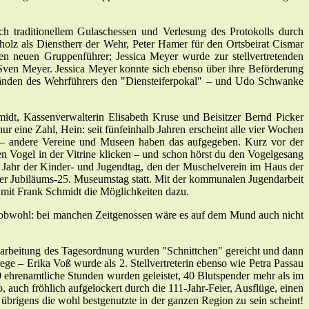
 traditionellem Gulaschessen und Verlesung des Protokolls durch
olz als Dienstherr der Wehr, Peter Hamer für den Ortsbeirat Cismar
n neuen Gruppenführer; Jessica Meyer wurde zur stellvertretenden
 Sven Meyer. Jessica Meyer konnte sich ebenso über ihre Beförderung
änden des Wehrführers den "Diensteiferpokal" – und Udo Schwanke
idt, Kassenverwalterin Elisabeth Kruse und Beisitzer Bernd Picker
ur eine Zahl, Hein: seit fünfeinhalb Jahren erscheint alle vier Wochen
rt – andere Vereine und Museen haben das aufgegeben. Kurz vor der
en Vogel in der Vitrine klicken – und schon hörst du den Vogelgesang
en Jahr der Kinder- und Jugendtag, den der Muschelverein im Haus der
er Jubiläums-25. Museumstag statt. Mit der kommunalen Jugendarbeit
mit Frank Schmidt die Möglichkeiten dazu.
z – obwohl: bei manchen Zeitgenossen wäre es auf dem Mund auch nicht
arbeitung des Tagesordnung wurden "Schnittchen" gereicht und dann
ge – Erika Voß wurde als 2. Stellvertreterin ebenso wie Petra Passau
 ehrenamtliche Stunden wurden geleistet, 40 Blutspender mehr als im
 auch fröhlich aufgelockert durch die 111-Jahr-Feier, Ausflüge, einen
übrigens die wohl bestgenutzte in der ganzen Region zu sein scheint!